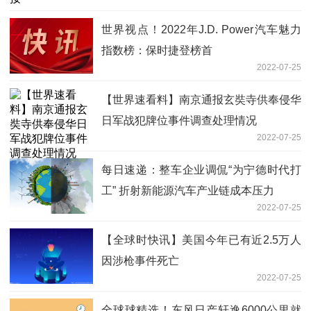
世界视点！2022年J.D. Power汽车魅力
指数榜：保时捷登榜首
2022-07-25
【世界速看料】南京通报玄奘寺供奉侵华
日军战犯牌位事件调查处理情况
2022-07-25
每日速递：整车企业调侃“为宁德时代打
工” 折射新能源汽车产业链成本压力
2022-07-25
【全球时快讯】美国今年已有近2.5万人
因涉枪事件死亡
2022-07-25
全球球精选！东风日产轩逸6000公里就