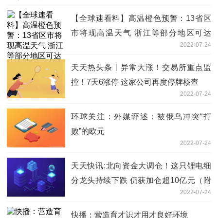
【全球速看料】高温橙色预警：13省区
市将现高温天气 浙江等部分地区可达
2022-07-24
40℃
天天热头条丨异常大涨！交易所重点监
控！7天6涨停 这家公司再度停牌核查
2022-07-24
环球关注：外媒评述：被俄乌冲突“打
败”的欧元
2022-07-24
天天快讯:北向资金大调仓！这只锂电细
分龙头持续下跌 仍获加仓超10亿元（附
2022-07-24
名单）
快播：营造育才识才用才良好环境