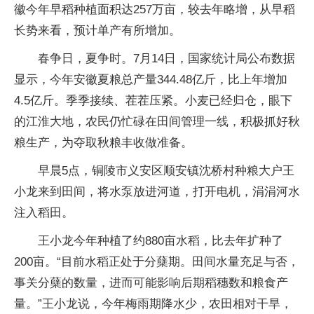
徽今年早稻种植面积达257万亩，较去年略增，从早稻
长势来看，预计单产有所增加。
春争日，夏争时。7月14日，国家统计局公布数据
显示，今年安徽夏粮总产量344.48亿斤，比上年增加
4.5亿斤。季季接续、茬茬压紧。小麦已经归仓，眼下
的江淮大地，农民仍忙碌在田间管理一线，积极抓好秋
粮生产，为夺取秋粮丰收做准备。
早晨5点，铜陵市义安区顺安镇沈桥村种粮大户王
小龙来到田间，将水泵放进河道，打开电机，涓涓河水
注入稻田。
王小龙今年种植了约880亩水稻，比去年扩种了
200亩。“目前水稻正处于分蘖期。田间水量充足与否，
事关分蘖的数量，进而可能影响后期稻穗数和粮食产
量。”王小龙说，今年梅雨期降水少，农田相对干旱，