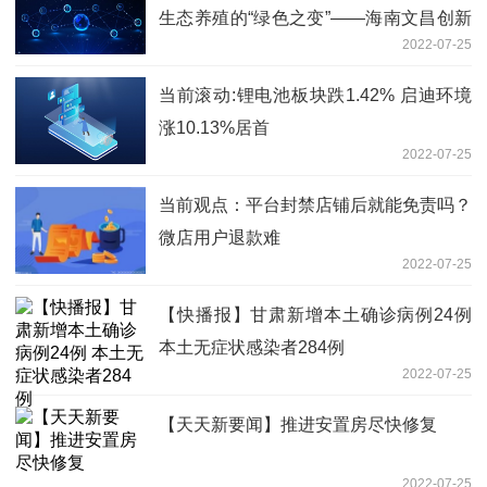
生态养殖的“绿色之变”——海南文昌创新
2022-07-25
推动海水养殖综合整治
当前滚动:锂电池板块跌1.42% 启迪环境
涨10.13%居首
2022-07-25
当前观点：平台封禁店铺后就能免责吗？
微店用户退款难
2022-07-25
【快播报】甘肃新增本土确诊病例24例
本土无症状感染者284例
2022-07-25
【天天新要闻】推进安置房尽快修复
2022-07-25