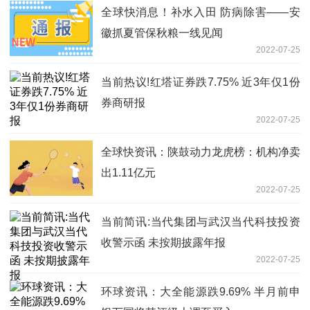
全球快消息！补水入田 防病除害——安
徽抓夏管保秋粮一线见闻
2022-07-25
当前热议!红塔证券跌7.75% 近3年仅1份
券商研报
2022-07-25
全球快资讯：陕鼓动力龙虎榜：机构净卖
出1.11亿元
2022-07-25
当前简讯:当代集团与武汉当代科技投资
收警示函 未按期披露年报
2022-07-25
环球资讯：大全能源跌9.69% 半月前申