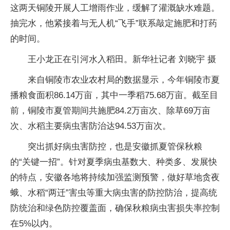
这两天铜陵开展人工增雨作业，缓解了灌溉缺水难题。
抽完水，他紧接着与无人机“飞手”联系敲定施肥和打药
的时间。
王小龙正在引河水入稻田。新华社记者 刘晓宇 摄
来自铜陵市农业农村局的数据显示，今年铜陵市夏
播粮食面积86.14万亩，其中一季稻75.68万亩。截至目
前，铜陵市夏管期间共施肥84.2万亩次、除草69万亩
次、水稻主要病虫害防治达94.53万亩次。
突出抓好病虫害防控，也是安徽抓夏管保秋粮
的“关键一招”。针对夏季病虫基数大、种类多、发展快
的特点，安徽各地将持续加强监测预警，做好草地贪夜
蛾、水稻“两迁”害虫等重大病虫害的防控防治，提高统
防统治和绿色防控覆盖面，确保秋粮病虫害损失率控制
在5%以内。