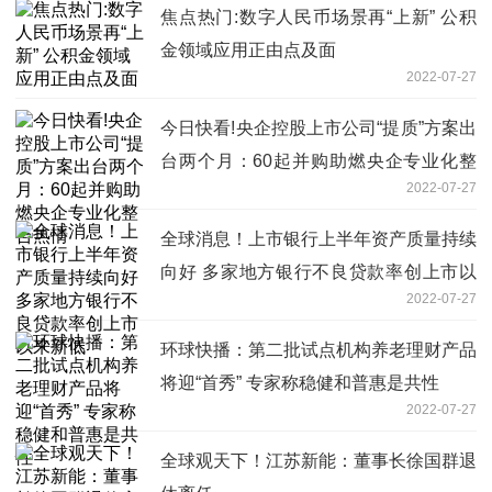
焦点热门:数字人民币场景再“上新” 公积
金领域应用正由点及面
2022-07-27
今日快看!央企控股上市公司“提质”方案出
台两个月：60起并购助燃央企专业化整
2022-07-27
合热情
全球消息！上市银行上半年资产质量持续
向好 多家地方银行不良贷款率创上市以
2022-07-27
来新低
环球快播：第二批试点机构养老理财产品
将迎“首秀” 专家称稳健和普惠是共性
2022-07-27
全球观天下！江苏新能：董事长徐国群退