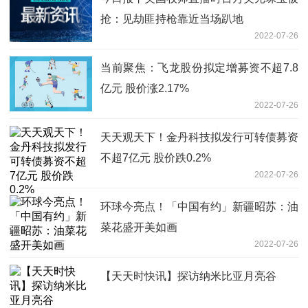
抢：见劫匪持枪靠近当场趴地
2022-07-26
当前聚焦：飞龙股份拟定增募资不超7.8
亿元 股价涨2.17%
2022-07-26
天天观天下！金丹科技拟发行可转债募资
不超7亿元 股价跌0.2%
2022-07-26
环球今亮点！「中国有约」新疆昭苏：油
菜花盛开美如画
2022-07-26
【天天时快讯】探访纳米比亚月亮谷