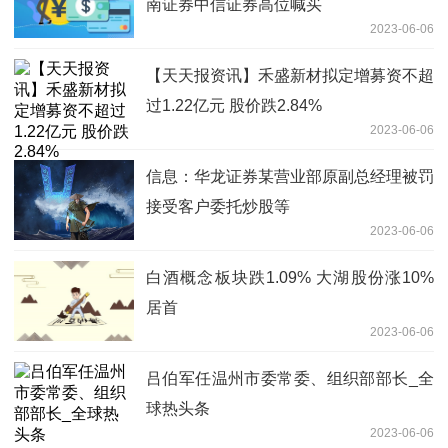
南证券中信证券高位喊买
2023-06-06
【天天报资讯】禾盛新材拟定增募资不超
过1.22亿元 股价跌2.84%
2023-06-06
信息：华龙证券某营业部原副总经理被罚
接受客户委托炒股等
2023-06-06
白酒概念板块跌1.09% 大湖股份涨10%
居首
2023-06-06
吕伯军任温州市委常委、组织部部长_全
球热头条
2023-06-06